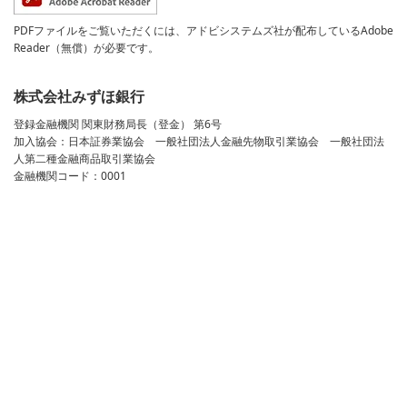
PDFファイルをご覧いただくには、アドビシステムズ社が配布しているAdobe
Reader（無償）が必要です。
株式会社みずほ銀行
登録金融機関 関東財務局長（登金） 第6号
加入協会：日本証券業協会 一般社団法人金融先物取引業協会 一般社団法
人第二種金融商品取引業協会
金融機関コード：0001
確定拠出年金運営管理契約の締結についての勧誘に関する方針
個人情報のお取扱いについて
本ウェブサイトのご利用にあたって
サイトマップ
© 2026 Mizuho Bank, Ltd.