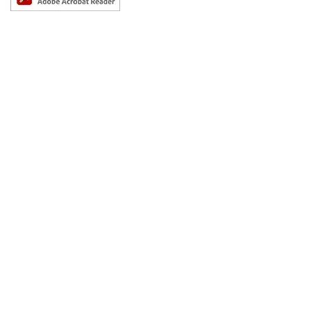
PDFファイルをご覧いただくには、アドビシステムズ社が配布しているAdobe
Reader（無償）が必要です。
株式会社みずほ銀行
登録金融機関 関東財務局長（登金） 第6号
加入協会：日本証券業協会 一般社団法人金融先物取引業協会 一般社団法
人第二種金融商品取引業協会
金融機関コード：0001
確定拠出年金運営管理契約の締結についての勧誘に関する方針
個人情報のお取扱いについて
本ウェブサイトのご利用にあたって
サイトマップ
© 2026 Mizuho Bank, Ltd.