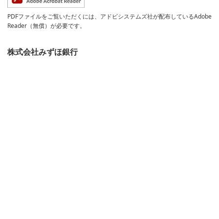
PDFファイルをご覧いただくには、アドビシステムズ社が配布しているAdobe
Reader（無償）が必要です。
株式会社みずほ銀行
登録金融機関 関東財務局長（登金） 第6号
加入協会：日本証券業協会 一般社団法人金融先物取引業協会 一般社団法
人第二種金融商品取引業協会
金融機関コード：0001
確定拠出年金運営管理契約の締結についての勧誘に関する方針
個人情報のお取扱いについて
本ウェブサイトのご利用にあたって
サイトマップ
© 2026 Mizuho Bank, Ltd.