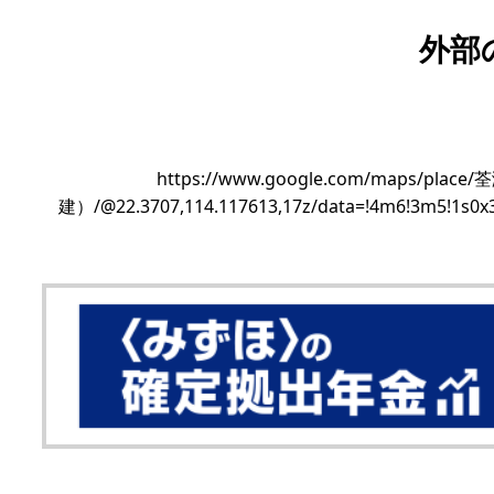
外部
https://www.google.com/map
建）/@22.3707,114.117613,17z/data=!4m6!3m5!1s0x3