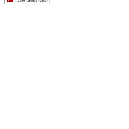
PDFファイルをご覧いただくには、アドビシステムズ社が配布しているAdobe
Reader（無償）が必要です。
株式会社みずほ銀行
登録金融機関 関東財務局長（登金） 第6号
加入協会：日本証券業協会 一般社団法人金融先物取引業協会 一般社団法
人第二種金融商品取引業協会
金融機関コード：0001
確定拠出年金運営管理契約の締結についての勧誘に関する方針
個人情報のお取扱いについて
本ウェブサイトのご利用にあたって
サイトマップ
© 2026 Mizuho Bank, Ltd.