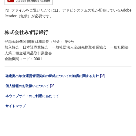
PDFファイルをご覧いただくには、アドビシステムズ社が配布しているAdobe
Reader（無償）が必要です。
株式会社みずほ銀行
登録金融機関 関東財務局長（登金） 第6号
加入協会：日本証券業協会 一般社団法人金融先物取引業協会 一般社団法
人第二種金融商品取引業協会
金融機関コード：0001
確定拠出年金運営管理契約の締結についての勧誘に関する方針
個人情報のお取扱いについて
本ウェブサイトのご利用にあたって
サイトマップ
© 2026 Mizuho Bank, Ltd.